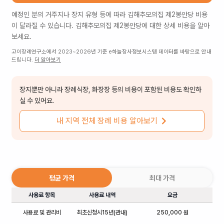
예정인 분의 거주지나 장지 유형 등에 따라
김해추모의집 제2봉안당
비용
이 달라질 수 있습니다.
김해추모의집 제2봉안당
에 대한 상세 비용을 알아
보세요.
고이장례연구소에서 2023~2026년 기준 e하늘장사정보시스템 데이터를 바탕으로 안내
드립니다.
더 알아보기
장지뿐만 아니라 장례식장, 화장장 등의 비용이 포함된 비용도 확인하
실 수 있어요.
내 지역 전체 장례 비용 알아보기
평균 가격
최대 가격
사용료 항목
사용료 내역
요금
사용료 및 관리비
최초신청시15년(관내)
250,000 원