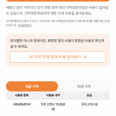
예정인 분의 거주지나 장지 유형 등에 따라
안락공원추모당
비용이 달라질
수 있습니다.
안락공원추모당
에 대한 상세 비용을 알아보세요.
고이장례연구소에서 2023~2026년 기준 e하늘장사정보시스템 데이터를 바탕으로 안내
드립니다.
더 알아보기
장지뿐만 아니라 장례식장, 화장장 등의 비용이 포함된 비용도 확인하
실 수 있어요.
내 지역 전체 장례 비용 알아보기
평균 가격
최대 가격
사용료 항목
사용료 내역
요금
사용료및관리비
최초 신청시 15년(관
200,000 원
내)