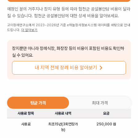
예정인 분의 거주지나 장지 유형 등에 따라
합천군 공설봉안담
비용이 달라
질 수 있습니다.
합천군 공설봉안담
에 대한 상세 비용을 알아보세요.
고이장례연구소에서 2023~2026년 기준 e하늘장사정보시스템 데이터를 바탕으로 안내
드립니다.
더 알아보기
장지뿐만 아니라 장례식장, 화장장 등의 비용이 포함된 비용도 확인하
실 수 있어요.
내 지역 전체 장례 비용 알아보기
평균 가격
최대 가격
사용료 항목
사용료 내역
요금
사용료
최초15년(3회연장가
250,000 원
능)