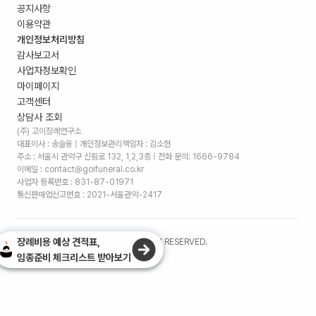
공지사항
이용약관
개인정보처리방침
감사보고서
사업자정보확인
마이페이지
고객센터
상담사 조회
(주) 고이장례연구소
대표이사 : 송슬옹 | 개인정보관리책임자 : 김소현
주소 :
서울시 관악구 신림로 132, 1,2,3층
| 전화 문의: 1666-9784
이메일 : contact@goifuneral.co.kr
사업자 등록번호 : 831-87-01971
통신판매업신고번호 : 2021-서울관악-2417
장례비용 예상 견적표,
©
2026
. (주)고이장례연구소 ALL RIGHTS RESERVED.
임종준비 체크리스트 받아보기