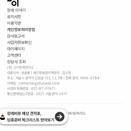
장례 이야기
공지사항
이용약관
개인정보처리방침
감사보고서
사업자정보확인
마이페이지
고객센터
상담사 조회
(주) 고이장례연구소
대표이사 : 송슬옹 | 개인정보관리책임자 : 김소현
주소 :
서울시 관악구 신림로 132, 1,2,3층
| 전화 문의: 1666-9784
이메일 : contact@goifuneral.co.kr
사업자 등록번호 : 831-87-01971
통신판매업신고번호 : 2021-서울관악-2417
장례비용 예상 견적표,
©
2026
. (주)고이장례연구소 ALL RIGHTS RESERVED.
임종준비 체크리스트 받아보기