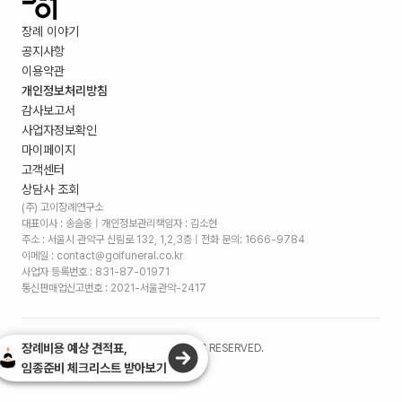
장례 이야기
공지사항
이용약관
개인정보처리방침
감사보고서
사업자정보확인
마이페이지
고객센터
상담사 조회
(주) 고이장례연구소
대표이사 : 송슬옹 | 개인정보관리책임자 : 김소현
주소 :
서울시 관악구 신림로 132, 1,2,3층
| 전화 문의: 1666-9784
이메일 : contact@goifuneral.co.kr
사업자 등록번호 : 831-87-01971
통신판매업신고번호 : 2021-서울관악-2417
장례비용 예상 견적표,
©
2026
. (주)고이장례연구소 ALL RIGHTS RESERVED.
임종준비 체크리스트 받아보기