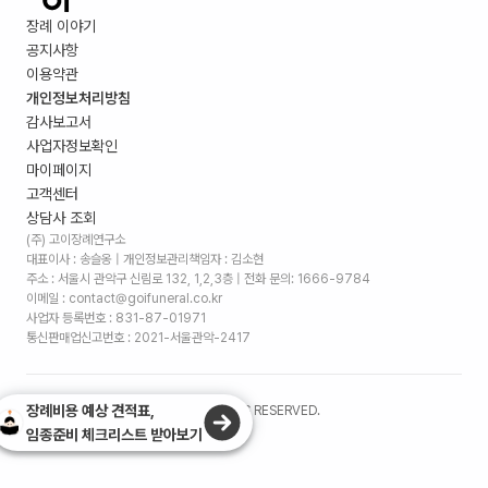
장례 이야기
공지사항
이용약관
개인정보처리방침
감사보고서
사업자정보확인
마이페이지
고객센터
상담사 조회
(주) 고이장례연구소
대표이사 : 송슬옹 | 개인정보관리책임자 : 김소현
주소 :
서울시 관악구 신림로 132, 1,2,3층
| 전화 문의: 1666-9784
이메일 : contact@goifuneral.co.kr
사업자 등록번호 : 831-87-01971
통신판매업신고번호 : 2021-서울관악-2417
장례비용 예상 견적표,
©
2026
. (주)고이장례연구소 ALL RIGHTS RESERVED.
임종준비 체크리스트 받아보기