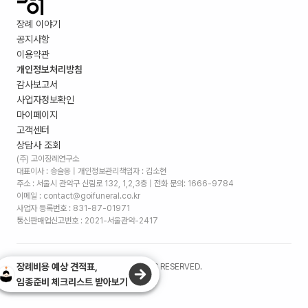
장례 이야기
공지사항
이용약관
개인정보처리방침
감사보고서
사업자정보확인
마이페이지
고객센터
상담사 조회
(주) 고이장례연구소
대표이사 : 송슬옹 | 개인정보관리책임자 : 김소현
주소 :
서울시 관악구 신림로 132, 1,2,3층
| 전화 문의: 1666-9784
이메일 : contact@goifuneral.co.kr
사업자 등록번호 : 831-87-01971
통신판매업신고번호 : 2021-서울관악-2417
장례비용 예상 견적표,
©
2026
. (주)고이장례연구소 ALL RIGHTS RESERVED.
임종준비 체크리스트 받아보기