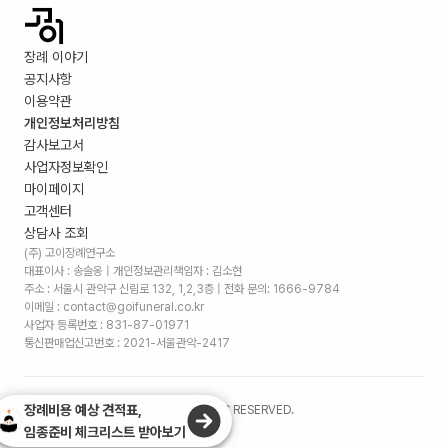
장례 이야기
공지사항
이용약관
개인정보처리방침
감사보고서
사업자정보확인
마이페이지
고객센터
상담사 조회
(주) 고이장례연구소
대표이사 : 송슬옹 | 개인정보관리책임자 : 김소현
주소 :
서울시 관악구 신림로 132, 1,2,3층
| 전화 문의: 1666-9784
이메일 : contact@goifuneral.co.kr
사업자 등록번호 : 831-87-01971
통신판매업신고번호 : 2021-서울관악-2417
장례비용 예상 견적표,
©
2026
. (주)고이장례연구소 ALL RIGHTS RESERVED.
임종준비 체크리스트 받아보기