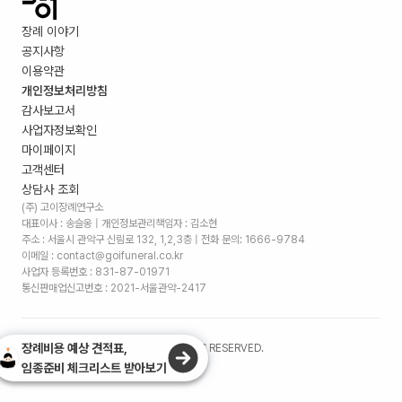
장례 이야기
공지사항
이용약관
개인정보처리방침
감사보고서
사업자정보확인
마이페이지
고객센터
상담사 조회
(주) 고이장례연구소
대표이사 : 송슬옹 | 개인정보관리책임자 : 김소현
주소 :
서울시 관악구 신림로 132, 1,2,3층
| 전화 문의: 1666-9784
이메일 : contact@goifuneral.co.kr
사업자 등록번호 : 831-87-01971
통신판매업신고번호 : 2021-서울관악-2417
장례비용 예상 견적표,
©
2026
. (주)고이장례연구소 ALL RIGHTS RESERVED.
임종준비 체크리스트 받아보기