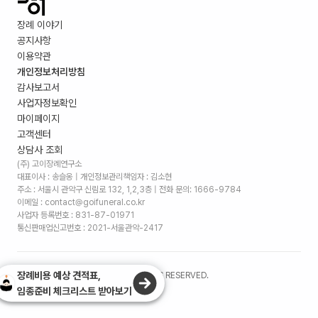
장례 이야기
공지사항
이용약관
개인정보처리방침
감사보고서
사업자정보확인
마이페이지
고객센터
상담사 조회
(주) 고이장례연구소
대표이사 : 송슬옹 | 개인정보관리책임자 : 김소현
주소 :
서울시 관악구 신림로 132, 1,2,3층
| 전화 문의: 1666-9784
이메일 : contact@goifuneral.co.kr
사업자 등록번호 : 831-87-01971
통신판매업신고번호 : 2021-서울관악-2417
장례비용 예상 견적표,
©
2026
. (주)고이장례연구소 ALL RIGHTS RESERVED.
임종준비 체크리스트 받아보기