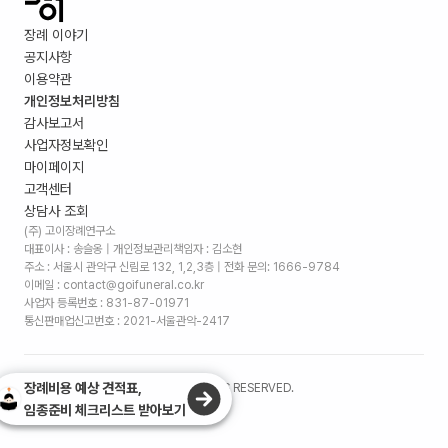
장례 이야기
공지사항
이용약관
개인정보처리방침
감사보고서
사업자정보확인
마이페이지
고객센터
상담사 조회
(주) 고이장례연구소
대표이사 : 송슬옹 | 개인정보관리책임자 : 김소현
주소 :
서울시 관악구 신림로 132, 1,2,3층
| 전화 문의: 1666-9784
이메일 : contact@goifuneral.co.kr
사업자 등록번호 : 831-87-01971
통신판매업신고번호 : 2021-서울관악-2417
장례비용 예상 견적표,
©
2026
. (주)고이장례연구소 ALL RIGHTS RESERVED.
임종준비 체크리스트 받아보기