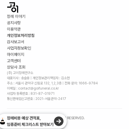
장례 이야기
공지사항
이용약관
개인정보처리방침
감사보고서
사업자정보확인
마이페이지
고객센터
상담사 조회
(주) 고이장례연구소
대표이사 : 송슬옹 | 개인정보관리책임자 : 김소현
주소 :
서울시 관악구 신림로 132, 1,2,3층
| 전화 문의: 1666-9784
이메일 : contact@goifuneral.co.kr
사업자 등록번호 : 831-87-01971
통신판매업신고번호 : 2021-서울관악-2417
장례비용 예상 견적표,
©
2026
. (주)고이장례연구소 ALL RIGHTS RESERVED.
임종준비 체크리스트 받아보기