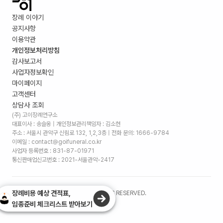
장례 이야기
공지사항
이용약관
개인정보처리방침
감사보고서
사업자정보확인
마이페이지
고객센터
상담사 조회
(주) 고이장례연구소
대표이사 : 송슬옹 | 개인정보관리책임자 : 김소현
주소 :
서울시 관악구 신림로 132, 1,2,3층
| 전화 문의: 1666-9784
이메일 : contact@goifuneral.co.kr
사업자 등록번호 : 831-87-01971
통신판매업신고번호 : 2021-서울관악-2417
장례비용 예상 견적표,
©
2026
. (주)고이장례연구소 ALL RIGHTS RESERVED.
임종준비 체크리스트 받아보기