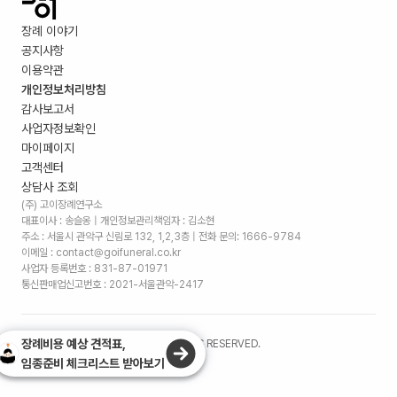
장례 이야기
공지사항
이용약관
개인정보처리방침
감사보고서
사업자정보확인
마이페이지
고객센터
상담사 조회
(주) 고이장례연구소
대표이사 : 송슬옹 | 개인정보관리책임자 : 김소현
주소 :
서울시 관악구 신림로 132, 1,2,3층
| 전화 문의: 1666-9784
이메일 : contact@goifuneral.co.kr
사업자 등록번호 : 831-87-01971
통신판매업신고번호 : 2021-서울관악-2417
장례비용 예상 견적표,
©
2026
. (주)고이장례연구소 ALL RIGHTS RESERVED.
임종준비 체크리스트 받아보기