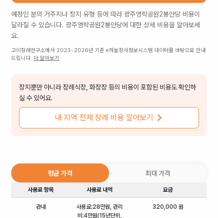
예정인 분의 거주지나 장지 유형 등에 따라
광주영락공원2봉안당
비용이
달라질 수 있습니다.
광주영락공원2봉안당
에 대한 상세 비용을 알아보세
요.
고이장례연구소에서 2023~2026년 기준 e하늘장사정보시스템 데이터를 바탕으로 안내
드립니다.
더 알아보기
장지뿐만 아니라 장례식장, 화장장 등의 비용이 포함된 비용도 확인하
실 수 있어요.
내 지역 전체 장례 비용 알아보기
평균 가격
최대 가격
사용료 항목
사용료 내역
요금
관내
사용료:28만원, 관리
320,000 원
비:4만원(15년단위,