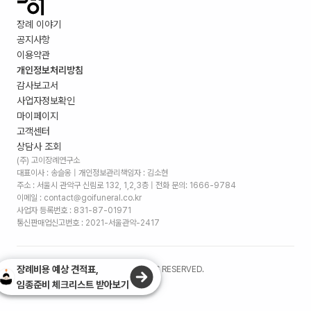
장례 이야기
공지사항
이용약관
개인정보처리방침
감사보고서
사업자정보확인
마이페이지
고객센터
상담사 조회
(주) 고이장례연구소
대표이사 : 송슬옹 | 개인정보관리책임자 : 김소현
주소 :
서울시 관악구 신림로 132, 1,2,3층
| 전화 문의: 1666-9784
이메일 : contact@goifuneral.co.kr
사업자 등록번호 : 831-87-01971
통신판매업신고번호 : 2021-서울관악-2417
장례비용 예상 견적표,
©
2026
. (주)고이장례연구소 ALL RIGHTS RESERVED.
임종준비 체크리스트 받아보기