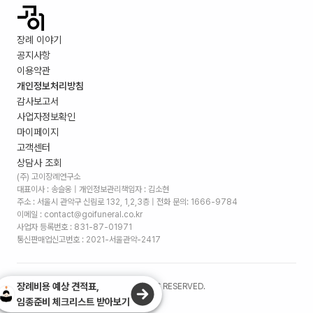
장례 이야기
공지사항
이용약관
개인정보처리방침
감사보고서
사업자정보확인
마이페이지
고객센터
상담사 조회
(주) 고이장례연구소
대표이사 : 송슬옹 | 개인정보관리책임자 : 김소현
주소 :
서울시 관악구 신림로 132, 1,2,3층
| 전화 문의: 1666-9784
이메일 : contact@goifuneral.co.kr
사업자 등록번호 : 831-87-01971
통신판매업신고번호 : 2021-서울관악-2417
장례비용 예상 견적표,
©
2026
. (주)고이장례연구소 ALL RIGHTS RESERVED.
임종준비 체크리스트 받아보기