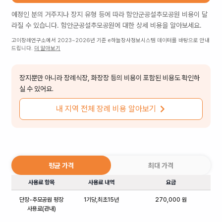
예정인 분의 거주지나 장지 유형 등에 따라
함안군공설추모공원
비용이 달
라질 수 있습니다.
함안군공설추모공원
에 대한 상세 비용을 알아보세요.
고이장례연구소에서 2023~2026년 기준 e하늘장사정보시스템 데이터를 바탕으로 안내
드립니다.
더 알아보기
장지뿐만 아니라 장례식장, 화장장 등의 비용이 포함된 비용도 확인하
실 수 있어요.
내 지역 전체 장례 비용 알아보기
평균 가격
최대 가격
사용료 항목
사용료 내역
요금
단장-추모공원 평장
1기당,최초15년
270,000 원
사용료(관내)