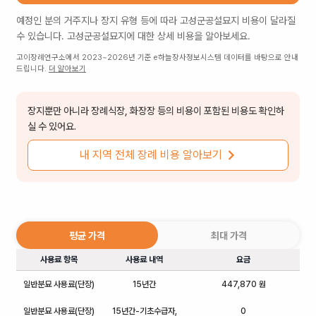
예정인 분의 거주지나 장지 유형 등에 따라
고성군공설묘지
비용이 달라질
수 있습니다.
고성군공설묘지
에 대한 상세 비용을 알아보세요.
고이장례연구소에서 2023~2026년 기준 e하늘장사정보시스템 데이터를 바탕으로 안내
드립니다.
더 알아보기
장지뿐만 아니라 장례식장, 화장장 등의 비용이 포함된 비용도 확인하
실 수 있어요.
내 지역 전체 장례 비용 알아보기
평균 가격
최대 가격
사용료 항목
사용료 내역
요금
일반분묘 사용료(단장)
15년간
447,870 원
일반분묘 사용료(단장)
15년간-기초수급자,
0