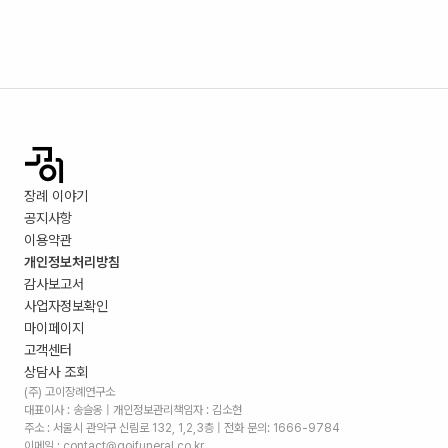
장례 이야기
공지사항
이용약관
개인정보처리방침
감사보고서
사업자정보확인
마이페이지
고객센터
상담사 조회
(주) 고이장례연구소
대표이사 : 송슬옹 | 개인정보관리책임자 : 김소현
주소 :
서울시 관악구 신림로 132, 1,2,3층
| 전화 문의: 1666-9784
이메일 : contact@goifuneral.co.kr