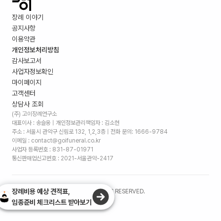
장례 이야기
공지사항
이용약관
개인정보처리방침
감사보고서
사업자정보확인
마이페이지
고객센터
상담사 조회
(주) 고이장례연구소
대표이사 : 송슬옹 | 개인정보관리책임자 : 김소현
주소 :
서울시 관악구 신림로 132, 1,2,3층
| 전화 문의: 1666-9784
이메일 : contact@goifuneral.co.kr
사업자 등록번호 : 831-87-01971
통신판매업신고번호 : 2021-서울관악-2417
장례비용 예상 견적표,
©
2026
. (주)고이장례연구소 ALL RIGHTS RESERVED.
임종준비 체크리스트 받아보기