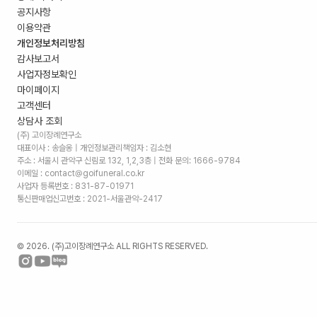
공지사항
이용약관
개인정보처리방침
감사보고서
사업자정보확인
마이페이지
고객센터
상담사 조회
(주) 고이장례연구소
대표이사 : 송슬옹 | 개인정보관리책임자 : 김소현
주소 :
서울시 관악구 신림로 132, 1,2,3층
| 전화 문의: 1666-9784
이메일 : contact@goifuneral.co.kr
사업자 등록번호 : 831-87-01971
통신판매업신고번호 : 2021-서울관악-2417
©
2026
. (주)고이장례연구소 ALL RIGHTS RESERVED.