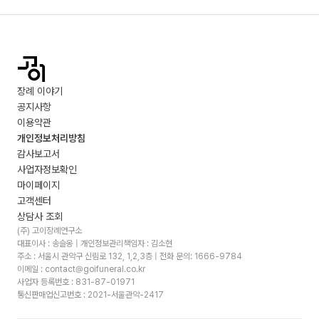
장례 이야기
공지사항
이용약관
개인정보처리방침
감사보고서
사업자정보확인
마이페이지
고객센터
상담사 조회
(주) 고이장례연구소
대표이사 : 송슬옹 | 개인정보관리책임자 : 김소현
주소 :
서울시 관악구 신림로 132, 1,2,3층
| 전화 문의: 1666-9784
이메일 : contact@goifuneral.co.kr
사업자 등록번호 : 831-87-01971
통신판매업신고번호 : 2021-서울관악-2417