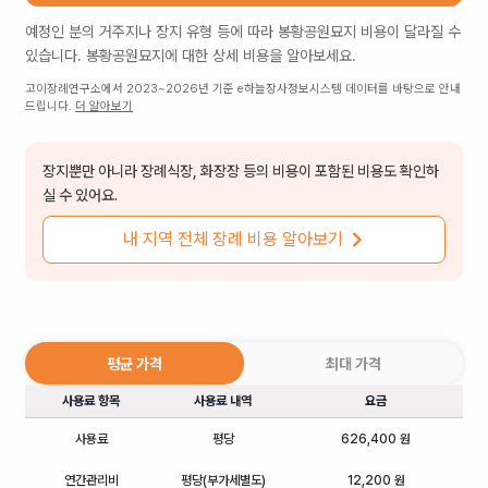
예정인 분의 거주지나 장지 유형 등에 따라
봉황공원묘지
비용이 달라질 수
있습니다.
봉황공원묘지
에 대한 상세 비용을 알아보세요.
고이장례연구소에서 2023~2026년 기준 e하늘장사정보시스템 데이터를 바탕으로 안내
드립니다.
더 알아보기
장지뿐만 아니라 장례식장, 화장장 등의 비용이 포함된 비용도 확인하
실 수 있어요.
내 지역 전체 장례 비용 알아보기
평균 가격
최대 가격
사용료 항목
사용료 내역
요금
사용료
평당
626,400 원
연간관리비
평당(부가세별도)
12,200 원