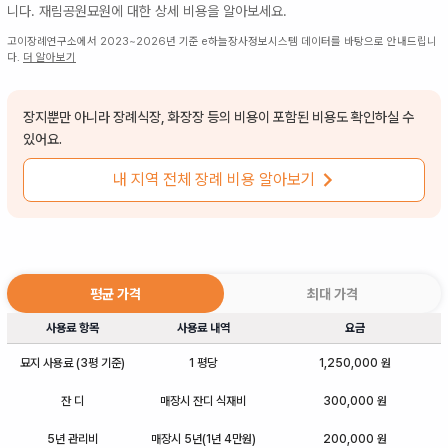
니다.
재림공원묘원
에 대한 상세 비용을 알아보세요.
고이장례연구소에서 2023~2026년 기준 e하늘장사정보시스템 데이터를 바탕으로 안내드립니
다.
더 알아보기
장지뿐만 아니라 장례식장, 화장장 등의 비용이 포함된 비용도 확인하실 수
있어요.
내 지역 전체 장례 비용 알아보기
평균 가격
최대 가격
사용료 항목
사용료 내역
요금
묘지 사용료 (3평 기준)
1 평당
1,250,000 원
잔 디
매장시 잔디 식재비
300,000 원
5년 관리비
매장시 5년(1년 4만원)
200,000 원