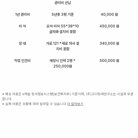
관리비 선납
1년 관리비
5년후 3평 기준
40,000 원
비 석
오석 비석 55*38*10
450,000 원
글자와 설치비 포함
장 대
가로 121 *세로 164 설
340,000 원
치비 포함
작업 인건비
매장시 인력 2명 *
500,000 원
250,000원
※ 예상 비용은 e하늘 장사정보시스템(보건복지부) 기준이며, (주)고이장례연구소는 시설과 무관
합니다.
※ 실제 비용은 상황에 따라 달라질 수 있습니다.
더 알아보기