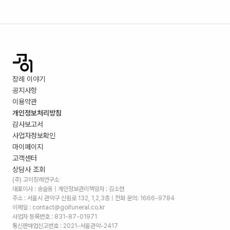
장례 이야기
공지사항
이용약관
개인정보처리방침
감사보고서
사업자정보확인
마이페이지
고객센터
상담사 조회
(주) 고이장례연구소
대표이사 : 송슬옹 | 개인정보관리책임자 : 김소현
주소 :
서울시 관악구 신림로 132, 1,2,3층
| 전화 문의: 1666-9784
이메일 : contact@goifuneral.co.kr
사업자 등록번호 : 831-87-01971
통신판매업신고번호 : 2021-서울관악-2417