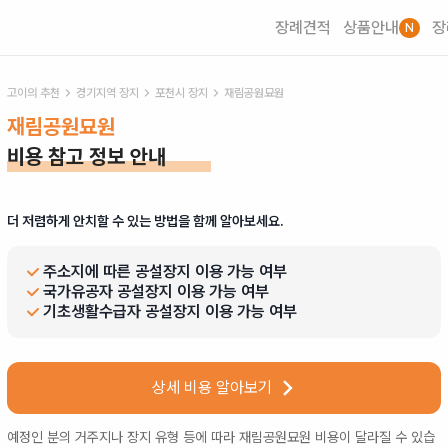
장례견적
상품안내
장
N
고이의 추천
경기
지역 장지
포천시
장지
재림공원묘원
재림공원묘원
비용 참고 정보 안내
더 저렴하게 안치할 수 있는 방법을 함께 알아보세요.
주소지에 따른 공설장지 이용 가능 여부
국가유공자 공설장지 이용 가능 여부
기초생활수급자 공설장지 이용 가능 여부
상세 비용 알아보기
예정인 분의 거주지나 장지 유형 등에 따라
재림공원묘원
비용이 달라질 수 있습