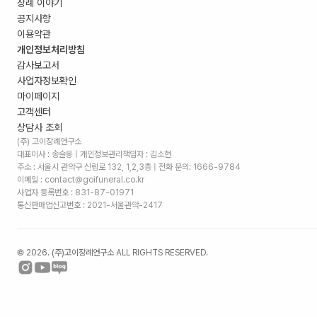
장례 이야기
공지사항
이용약관
개인정보처리방침
감사보고서
사업자정보확인
마이페이지
고객센터
상담사 조회
(주) 고이장례연구소
대표이사 : 송슬옹 | 개인정보관리책임자 : 김소현
주소 :
서울시 관악구 신림로 132, 1,2,3층
| 전화 문의: 1666-9784
이메일 : contact@goifuneral.co.kr
사업자 등록번호 : 831-87-01971
통신판매업신고번호 : 2021-서울관악-2417
©
2026
. (주)고이장례연구소 ALL RIGHTS RESERVED.