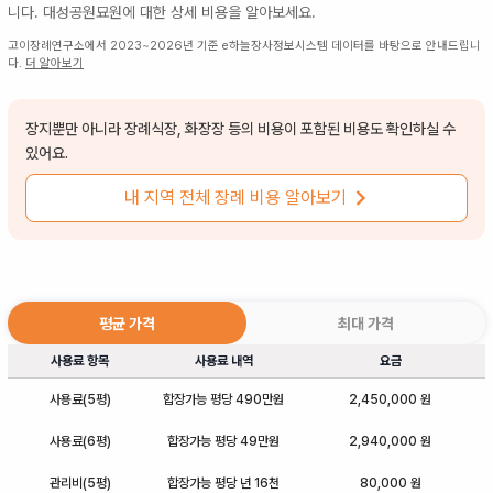
니다.
대성공원묘원
에 대한 상세 비용을 알아보세요.
고이장례연구소에서 2023~2026년 기준 e하늘장사정보시스템 데이터를 바탕으로 안내드립니
다.
더 알아보기
장지뿐만 아니라 장례식장, 화장장 등의 비용이 포함된 비용도 확인하실 수
있어요.
내 지역 전체 장례 비용 알아보기
평균 가격
최대 가격
사용료 항목
사용료 내역
요금
사용료(5평)
합장가능 평당 490만원
2,450,000 원
사용료(6평)
합장가능 평당 49만원
2,940,000 원
관리비(5평)
합장가능 평당 년 16천
80,000 원