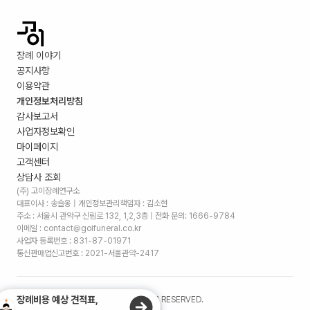
장례 이야기
공지사항
이용약관
개인정보처리방침
감사보고서
사업자정보확인
마이페이지
고객센터
상담사 조회
(주) 고이장례연구소
대표이사 : 송슬옹 | 개인정보관리책임자 : 김소현
주소 :
서울시 관악구 신림로 132, 1,2,3층
| 전화 문의: 1666-9784
이메일 : contact@goifuneral.co.kr
사업자 등록번호 : 831-87-01971
통신판매업신고번호 : 2021-서울관악-2417
장례비용 예상 견적표,
©
2026
. (주)고이장례연구소 ALL RIGHTS RESERVED.