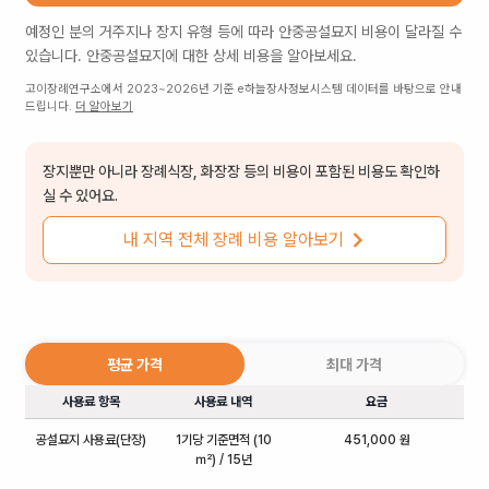
예정인 분의 거주지나 장지 유형 등에 따라
안중공설묘지
비용이 달라질 수
있습니다.
안중공설묘지
에 대한 상세 비용을 알아보세요.
고이장례연구소에서 2023~2026년 기준 e하늘장사정보시스템 데이터를 바탕으로 안내
드립니다.
더 알아보기
장지뿐만 아니라 장례식장, 화장장 등의 비용이 포함된 비용도 확인하
실 수 있어요.
내 지역 전체 장례 비용 알아보기
평균 가격
최대 가격
사용료 항목
사용료 내역
요금
공설묘지 사용료(단장)
1기당 기준면적 (10
451,000 원
㎡) / 15년