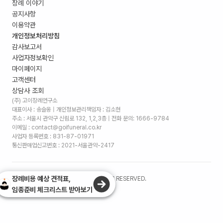
장례 이야기
공지사항
이용약관
개인정보처리방침
감사보고서
사업자정보확인
마이페이지
고객센터
상담사 조회
(주) 고이장례연구소
대표이사 : 송슬옹 | 개인정보관리책임자 : 김소현
주소 :
서울시 관악구 신림로 132, 1,2,3층
| 전화 문의: 1666-9784
이메일 : contact@goifuneral.co.kr
사업자 등록번호 : 831-87-01971
통신판매업신고번호 : 2021-서울관악-2417
장례비용 예상 견적표,
©
2026
. (주)고이장례연구소 ALL RIGHTS RESERVED.
임종준비 체크리스트 받아보기