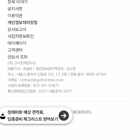
장례 이야기
공지사항
이용약관
개인정보처리방침
감사보고서
사업자정보확인
마이페이지
고객센터
상담사 조회
(주) 고이장례연구소
대표이사 : 송슬옹 | 개인정보관리책임자 : 김소현
주소 :
서울시 관악구 신림로 132, 1,2,3층
| 전화 문의: 1666-9784
이메일 : contact@goifuneral.co.kr
사업자 등록번호 : 831-87-01971
통신판매업신고번호 : 2021-서울관악-2417
장례비용 예상 견적표,
©
2026
. (주)고이장례연구소 ALL RIGHTS RESERVED.
임종준비 체크리스트 받아보기