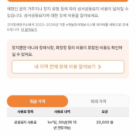
예정인 분의 거주지나 장지 유형 등에 따라
성서공동묘지
비용이 달라질 수
있습니다.
성서공동묘지
에 대한 상세 비용을 알아보세요.
고이장례연구소에서 2023~2026년 기준 e하늘장사정보시스템 데이터를 바탕으로 안내
드립니다.
더 알아보기
장지뿐만 아니라 장례식장, 화장장 등의 비용이 포함된 비용도 확인하
실 수 있어요.
내 지역 전체 장례 비용 알아보기
평균 가격
최대 가격
사용료 항목
사용료 내역
요금
공설묘지 사용료
1㎡당, 30년(1회 15
20,000 원
년 연장가능)