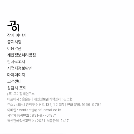
장례 이야기
공지사항
이용약관
개인정보처리방침
감사보고서
사업자정보확인
마이페이지
고객센터
상담사 조회
(주) 고이장례연구소
대표이사 : 송슬옹 | 개인정보관리책임자 : 김소현
주소 :
서울시 관악구 신림로 132, 1,2,3층
| 전화 문의: 1666-9784
이메일 : contact@goifuneral.co.kr
사업자 등록번호 : 831-87-01971
통신판매업신고번호 : 2021-서울관악-2417