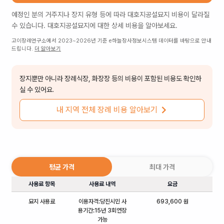
예정인 분의 거주지나 장지 유형 등에 따라
대호지공설묘지
비용이 달라질
수 있습니다.
대호지공설묘지
에 대한 상세 비용을 알아보세요.
고이장례연구소에서 2023~2026년 기준 e하늘장사정보시스템 데이터를 바탕으로 안내
드립니다.
더 알아보기
장지뿐만 아니라 장례식장, 화장장 등의 비용이 포함된 비용도 확인하
실 수 있어요.
내 지역 전체 장례 비용 알아보기
평균 가격
최대 가격
사용료 항목
사용료 내역
요금
묘지 사용료
이용자격:당진시민 사
693,600 원
용기간:15년 3회연장
가능