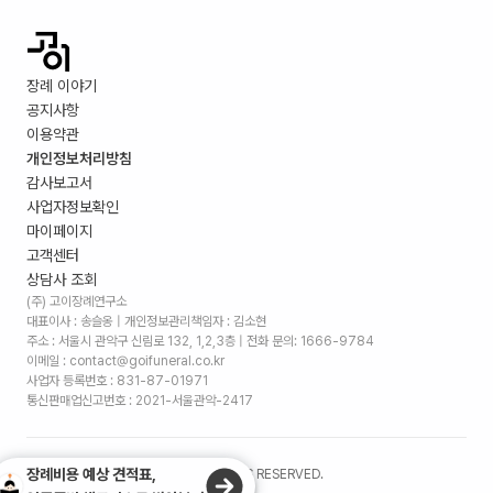
장례 이야기
공지사항
이용약관
개인정보처리방침
감사보고서
사업자정보확인
마이페이지
고객센터
상담사 조회
(주) 고이장례연구소
대표이사 : 송슬옹 | 개인정보관리책임자 : 김소현
주소 :
서울시 관악구 신림로 132, 1,2,3층
| 전화 문의: 1666-9784
이메일 : contact@goifuneral.co.kr
사업자 등록번호 : 831-87-01971
통신판매업신고번호 : 2021-서울관악-2417
장례비용 예상 견적표,
©
2026
. (주)고이장례연구소 ALL RIGHTS RESERVED.