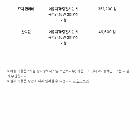
묘지 관리비
이용자격:당진시민 사
351,200 원
용기간:15년 3회연장
가능
잔디값
이용자격:당진시민 사
49,600 원
용기간:15년 3회연장
가능
※ 예상 비용은 e하늘 장사정보시스템(보건복지부) 기준이며, (주)고이장례연구소는 시설
과 무관합니다.
※ 실제 비용은 상황에 따라 달라질 수 있습니다.
더 알아보기