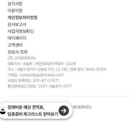
공지사항
이용약관
개인정보처리방침
감사보고서
사업자정보확인
마이페이지
고객센터
상담사 조회
(주) 고이장례연구소
대표이사 : 송슬옹 | 개인정보관리책임자 : 김소현
주소 :
서울시 관악구 신림로 132, 1,2,3층
| 전화 문의: 1666-9784
이메일 : contact@goifuneral.co.kr
사업자 등록번호 : 831-87-01971
통신판매업신고번호 : 2021-서울관악-2417
장례비용 예상 견적표,
©
2026
. (주)고이장례연구소 ALL RIGHTS RESERVED.
임종준비 체크리스트 받아보기