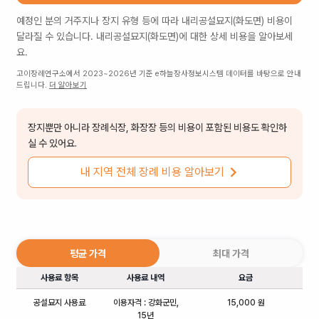
예정인 분의 거주지나 장지 유형 등에 따라
내리공설묘지(화도면)
비용이
달라질 수 있습니다.
내리공설묘지(화도면)
에 대한 상세 비용을 알아보세
요.
고이장례연구소에서 2023~2026년 기준 e하늘장사정보시스템 데이터를 바탕으로 안내
드립니다.
더 알아보기
장지뿐만 아니라 장례식장, 화장장 등의 비용이 포함된 비용도 확인하
실 수 있어요.
내 지역 전체 장례 비용 알아보기
평균 가격
최대 가격
사용료 항목
사용료 내역
요금
공설묘지 사용료
이용자격 : 강화군민,
15,000 원
15년