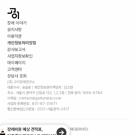
장례 이야기
공지사항
이용약관
개인정보처리방침
감사보고서
사업자정보확인
마이페이지
고객센터
상담사 조회
(주) 고이장례연구소
대표이사 : 송슬옹 | 개인정보관리책임자 : 김소현
주소 :
서울시 관악구 신림로 132, 1,2,3층
| 전화 문의: 1666-9784
이메일 : contact@goifuneral.co.kr
사업자 등록번호 : 831-87-01971
통신판매업신고번호 : 2021-서울관악-2417
장례비용 예상 견적표,
©
2026
. (주)고이장례연구소 ALL RIGHTS RESERVED.