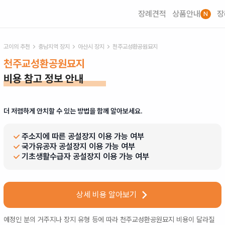
장례견적
상품안내
장
N
고이의 추천
충남
지역 장지
아산시
장지
천주교성환공원묘지
천주교성환공원묘지
비용 참고 정보 안내
더 저렴하게 안치할 수 있는 방법을 함께 알아보세요.
주소지에 따른 공설장지 이용 가능 여부
국가유공자 공설장지 이용 가능 여부
기초생활수급자 공설장지 이용 가능 여부
상세 비용 알아보기
예정인 분의 거주지나 장지 유형 등에 따라
천주교성환공원묘지
비용이 달라질