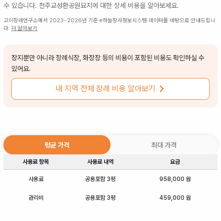
수 있습니다.
천주교성환공원묘지
에 대한 상세 비용을 알아보세요.
고이장례연구소에서 2023~2026년 기준 e하늘장사정보시스템 데이터를 바탕으로 안내드립니
다.
더 알아보기
장지뿐만 아니라 장례식장, 화장장 등의 비용이 포함된 비용도 확인하실 수
있어요.
내 지역 전체 장례 비용 알아보기
평균 가격
최대 가격
사용료 항목
사용료 내역
요금
사용료
공용포함 3평
958,000 원
관리비
공용포함 3평
459,000 원