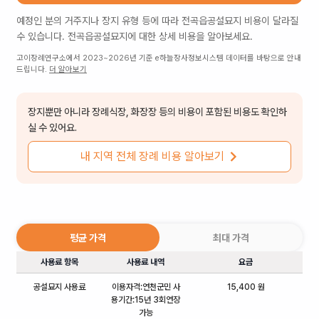
예정인 분의 거주지나 장지 유형 등에 따라
전곡읍공설묘지
비용이 달라질
수 있습니다.
전곡읍공설묘지
에 대한 상세 비용을 알아보세요.
고이장례연구소에서 2023~2026년 기준 e하늘장사정보시스템 데이터를 바탕으로 안내
드립니다.
더 알아보기
장지뿐만 아니라 장례식장, 화장장 등의 비용이 포함된 비용도 확인하
실 수 있어요.
내 지역 전체 장례 비용 알아보기
평균 가격
최대 가격
사용료 항목
사용료 내역
요금
공설묘지 사용료
이용자격:연천군민 사
15,400 원
용기간:15년 3회연장
가능