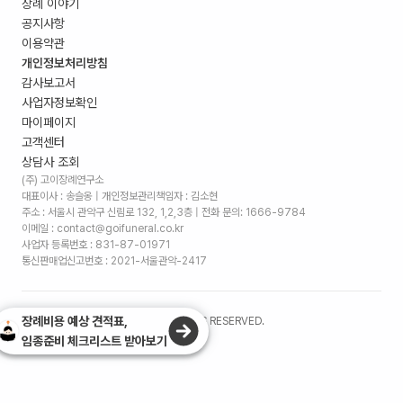
장례 이야기
공지사항
이용약관
개인정보처리방침
감사보고서
사업자정보확인
마이페이지
고객센터
상담사 조회
(주) 고이장례연구소
대표이사 : 송슬옹 | 개인정보관리책임자 : 김소현
주소 :
서울시 관악구 신림로 132, 1,2,3층
| 전화 문의: 1666-9784
이메일 : contact@goifuneral.co.kr
사업자 등록번호 : 831-87-01971
통신판매업신고번호 : 2021-서울관악-2417
장례비용 예상 견적표,
©
2026
. (주)고이장례연구소 ALL RIGHTS RESERVED.
임종준비 체크리스트 받아보기