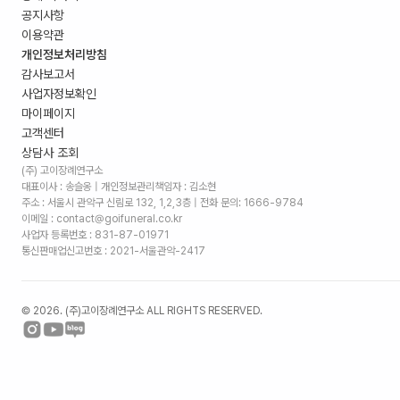
공지사항
이용약관
개인정보처리방침
감사보고서
사업자정보확인
마이페이지
고객센터
상담사 조회
(주) 고이장례연구소
대표이사 : 송슬옹 | 개인정보관리책임자 : 김소현
주소 :
서울시 관악구 신림로 132, 1,2,3층
| 전화 문의: 1666-9784
이메일 : contact@goifuneral.co.kr
사업자 등록번호 : 831-87-01971
통신판매업신고번호 : 2021-서울관악-2417
©
2026
. (주)고이장례연구소 ALL RIGHTS RESERVED.