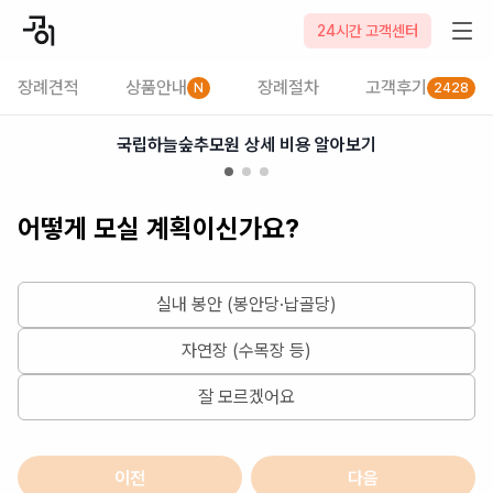
2026-08-07
24시간 고객센터
장례견적
상품안내
장례절차
고객후기
N
2428
국립하늘숲추모원 상세 비용 알아보기
어떻게 모실 계획이신가요?
실내 봉안 (봉안당·납골당)
자연장 (수목장 등)
잘 모르겠어요
이전
다음