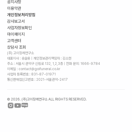
공지사항
이용약관
개인정보처리방침
감사보고서
사업자정보확인
마이페이지
고객센터
상담사 조회
(주) 고이장례연구소
대표이사 : 송슬옹 | 개인정보관리책임자 : 김소현
주소 :
서울시 관악구 신림로 132, 1,2,3층
| 전화 문의: 1666-9784
이메일 : contact@goifuneral.co.kr
사업자 등록번호 : 831-87-01971
통신판매업신고번호 : 2021-서울관악-2417
©
2026
. (주)고이장례연구소 ALL RIGHTS RESERVED.