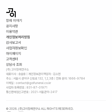
장례 이야기
공지사항
이용약관
개인정보처리방침
감사보고서
사업자정보확인
마이페이지
고객센터
상담사 조회
(주) 고이장례연구소
대표이사 : 송슬옹 | 개인정보관리책임자 : 김소현
주소 :
서울시 관악구 신림로 132, 1,2,3층
| 전화 문의: 1666-9784
이메일 : contact@goifuneral.co.kr
사업자 등록번호 : 831-87-01971
통신판매업신고번호 : 2021-서울관악-2417
©
2026
. (주)고이장례연구소 ALL RIGHTS RESERVED.