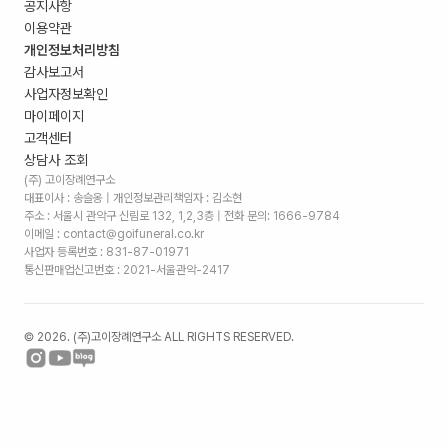
공지사항
이용약관
개인정보처리방침
감사보고서
사업자정보확인
마이페이지
고객센터
상담사 조회
(주) 고이장례연구소
대표이사 : 송슬옹 | 개인정보관리책임자 : 김소현
주소 :
서울시 관악구 신림로 132, 1,2,3층
| 전화 문의: 1666-9784
이메일 : contact@goifuneral.co.kr
사업자 등록번호 : 831-87-01971
통신판매업신고번호 : 2021-서울관악-2417
©
2026
. (주)고이장례연구소 ALL RIGHTS RESERVED.