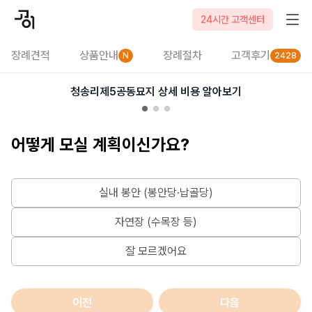
2026-08-08
24시간 고객센터
장례견적
상품안내
장례절차
고객후기
N
2428
청송리제5공동묘지 상세 비용 알아보기
어떻게 모실 계획이신가요?
실내 봉안 (봉안당·납골당)
자연장 (수목장 등)
잘 모르겠어요
이전
다음