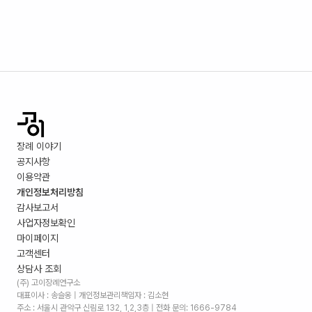
장례 이야기
공지사항
이용약관
개인정보처리방침
감사보고서
사업자정보확인
마이페이지
고객센터
상담사 조회
(주) 고이장례연구소
대표이사 : 송슬옹 | 개인정보관리책임자 : 김소현
주소 :
서울시 관악구 신림로 132, 1,2,3층
| 전화 문의: 1666-9784