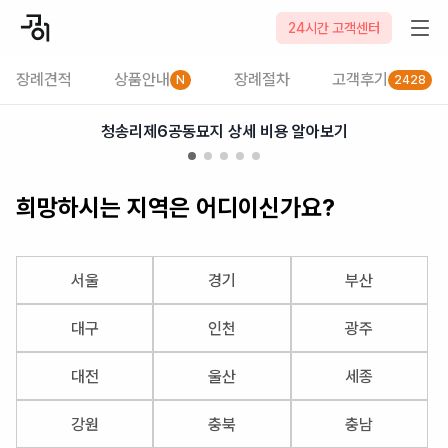
2026-08-06
24시간 고객센터
장례견적
상품안내
장례절차
고객후기
N
2428
청송리제6공동묘지 상세 비용 알아보기
희망하시는 지역은 어디이신가요?
서울
경기
부산
대구
인천
광주
대전
울산
세종
강원
충북
충남