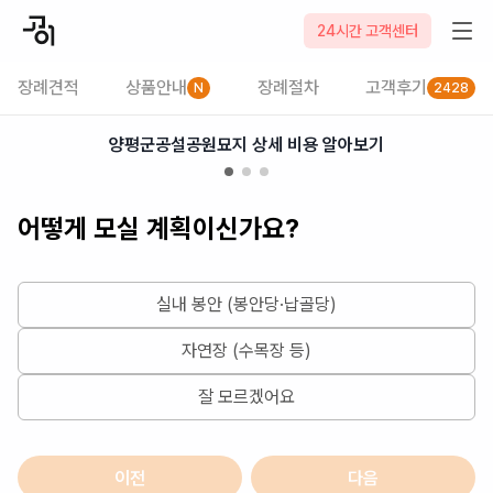
2026-08-08
24시간 고객센터
장례견적
상품안내
장례절차
고객후기
N
2428
양평군공설공원묘지 상세 비용 알아보기
어떻게 모실 계획이신가요?
실내 봉안 (봉안당·납골당)
자연장 (수목장 등)
잘 모르겠어요
이전
다음