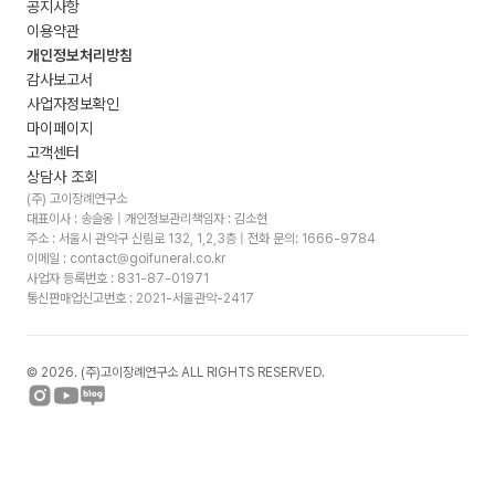
공지사항
이용약관
개인정보처리방침
감사보고서
사업자정보확인
마이페이지
고객센터
상담사 조회
(주) 고이장례연구소
대표이사 : 송슬옹 | 개인정보관리책임자 : 김소현
주소 :
서울시 관악구 신림로 132, 1,2,3층
| 전화 문의: 1666-9784
이메일 : contact@goifuneral.co.kr
사업자 등록번호 : 831-87-01971
통신판매업신고번호 : 2021-서울관악-2417
©
2026
. (주)고이장례연구소 ALL RIGHTS RESERVED.