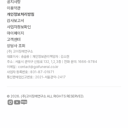
공지사항
이용약관
개인정보처리방침
감사보고서
사업자정보확인
마이페이지
고객센터
상담사 조회
(주) 고이장례연구소
대표이사 : 송슬옹 | 개인정보관리책임자 : 김소현
주소 :
서울시 관악구 신림로 132, 1,2,3층
| 전화 문의: 1666-9784
이메일 : contact@goifuneral.co.kr
사업자 등록번호 : 831-87-01971
통신판매업신고번호 : 2021-서울관악-2417
©
2026
. (주)고이장례연구소 ALL RIGHTS RESERVED.