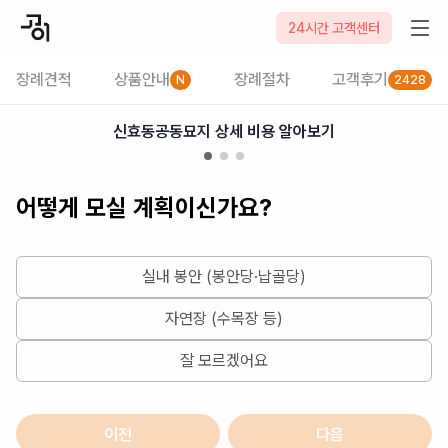
2026-08-08
24시간 고객센터
장례견적
상품안내
장례절차
고객후기
N
2428
신효동공동묘지 상세 비용 알아보기
어떻게 모실 계획이신가요?
실내 봉안 (봉안당·납골당)
자연장 (수목장 등)
잘 모르겠어요
이전
다음