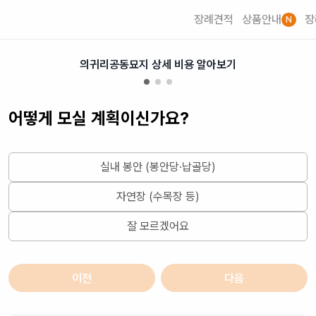
장례견적
상품안내
장
N
의귀리공동묘지 상세 비용 알아보기
어떻게 모실 계획이신가요?
실내 봉안 (봉안당·납골당)
자연장 (수목장 등)
잘 모르겠어요
이전
다음