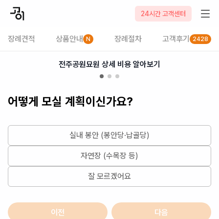
2026-08-09
24시간 고객센터
장례견적
상품안내
장례절차
고객후기
N
2428
전주공원묘원 상세 비용 알아보기
어떻게 모실 계획이신가요?
실내 봉안 (봉안당·납골당)
자연장 (수목장 등)
잘 모르겠어요
이전
다음