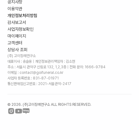
공지사항
이용약관
개인정보처리방침
감사보고서
사업자정보확인
마이페이지
고객센터
상담사 조회
(주) 고이장례연구소
대표이사 : 송슬옹 | 개인정보관리책임자 : 김소현
주소 :
서울시 관악구 신림로 132, 1,2,3층
| 전화 문의: 1666-9784
이메일 : contact@goifuneral.co.kr
사업자 등록번호 : 831-87-01971
통신판매업신고번호 : 2021-서울관악-2417
©
2026
. (주)고이장례연구소 ALL RIGHTS RESERVED.