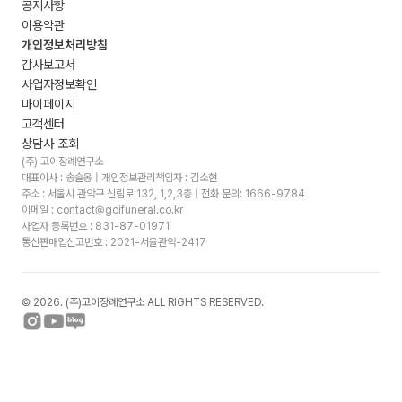
공지사항
이용약관
개인정보처리방침
감사보고서
사업자정보확인
마이페이지
고객센터
상담사 조회
(주) 고이장례연구소
대표이사 : 송슬옹 | 개인정보관리책임자 : 김소현
주소 :
서울시 관악구 신림로 132, 1,2,3층
| 전화 문의: 1666-9784
이메일 : contact@goifuneral.co.kr
사업자 등록번호 : 831-87-01971
통신판매업신고번호 : 2021-서울관악-2417
©
2026
. (주)고이장례연구소 ALL RIGHTS RESERVED.