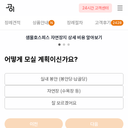
2026-08-07
24시간 고객센터
장례견적
상품안내
장례절차
고객후기
N
2428
샘물호스피스 자연장지 상세 비용 알아보기
어떻게 모실 계획이신가요?
실내 봉안 (봉안당·납골당)
자연장 (수목장 등)
잘 모르겠어요
이전
다음