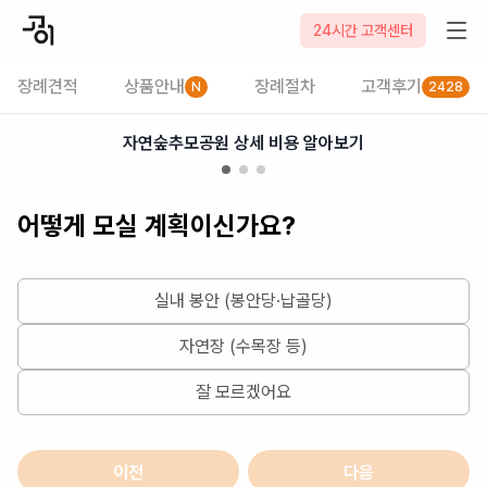
2026-08-07
24시간 고객센터
장례견적
상품안내
장례절차
고객후기
N
2428
자연숲추모공원 상세 비용 알아보기
어떻게 모실 계획이신가요?
실내 봉안 (봉안당·납골당)
자연장 (수목장 등)
잘 모르겠어요
이전
다음