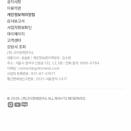
공지사항
이용약관
개인정보처리방침
감사보고서
사업자정보확인
마이페이지
고객센터
상담사 조회
(주) 고이장례연구소
대표이사 : 송슬옹 | 개인정보관리책임자 : 김소현
주소 :
서울시 관악구 신림로 132, 1,2,3층
| 전화 문의: 1666-9784
이메일 : contact@goifuneral.co.kr
사업자 등록번호 : 831-87-01971
통신판매업신고번호 : 2021-서울관악-2417
©
2026
. (주)고이장례연구소 ALL RIGHTS RESERVED.