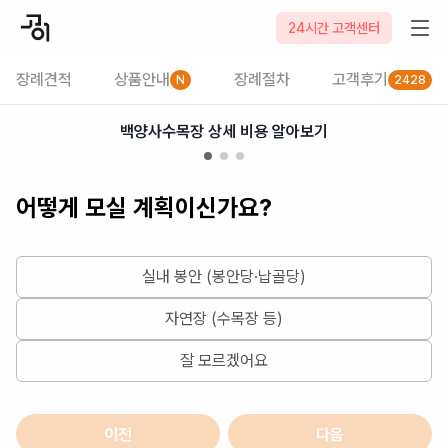
2026-08-06
24시간 고객센터
장례견적
상품안내
장례절차
고객후기
N
2428
백양사수목장 상세 비용 알아보기
어떻게 모실 계획이신가요?
실내 봉안 (봉안당·납골당)
자연장 (수목장 등)
잘 모르겠어요
이전
다음