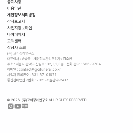
공지사항
이용약관
개인정보처리방침
감사보고서
사업자정보확인
마이페이지
고객센터
상담사 조회
(주) 고이장례연구소
대표이사 : 송슬옹 | 개인정보관리책임자 : 김소현
주소 :
서울시 관악구 신림로 132, 1,2,3층
| 전화 문의: 1666-9784
이메일 : contact@goifuneral.co.kr
사업자 등록번호 : 831-87-01971
통신판매업신고번호 : 2021-서울관악-2417
©
2026
. (주)고이장례연구소 ALL RIGHTS RESERVED.