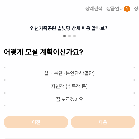
장례견적
상품안내
장
N
인천가족공원 별빛당 상세 비용 알아보기
어떻게 모실 계획이신가요?
실내 봉안 (봉안당·납골당)
자연장 (수목장 등)
잘 모르겠어요
이전
다음