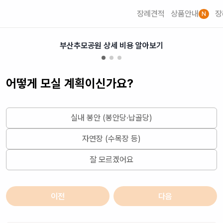
장례견적
상품안내
장
N
부산추모공원 상세 비용 알아보기
어떻게 모실 계획이신가요?
실내 봉안 (봉안당·납골당)
자연장 (수목장 등)
잘 모르겠어요
이전
다음