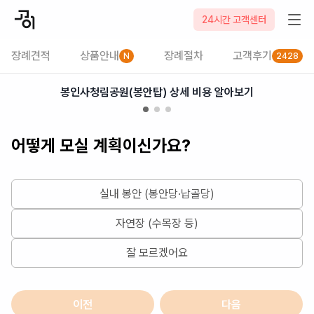
2026-08-07
24시간 고객센터
장례견적
상품안내
장례절차
고객후기
N
2428
봉인사청림공원(봉안탑) 상세 비용 알아보기
어떻게 모실 계획이신가요?
실내 봉안 (봉안당·납골당)
자연장 (수목장 등)
잘 모르겠어요
이전
다음